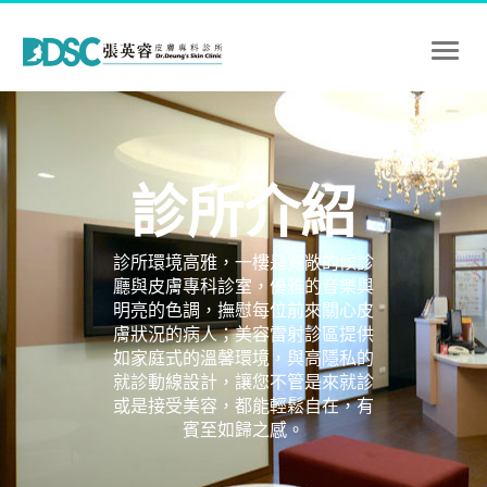
Toggl
naviga
診所介紹
診所環境高雅，一樓是寬敞的候診
廳與皮膚專科診室，優雅的音樂與
明亮的色調，撫慰每位前來關心皮
膚狀況的病人；美容雷射診區提供
如家庭式的溫馨環境，與高隱私的
就診動線設計，讓您不管是來就診
或是接受美容，都能輕鬆自在，有
賓至如歸之感。