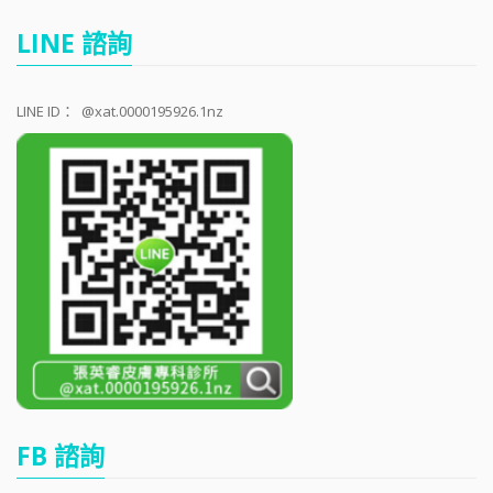
LINE 諮詢
LINE ID：
@xat.0000195926.1nz
FB 諮詢