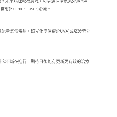
治療。如果病灶較為廣泛，可以選擇窄波紫外線B照
射(Excimer Laser)治療。
量氦氖雷射。照光化學治療(PUVA)或窄波紫外
研究不斷在進行，期待日後能有更新更有效的治療