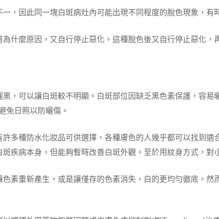
不一，因此同一塊白斑病灶內可能出現不同程度的脫色現象，有
道為什麼原因，又自行停止惡化。這種脫色後又自行停止惡化，
曬黑，可以讓白斑較不明顯。白斑部位因缺乏黑色素保護，容易
應避免日照以防曬傷。
有許多種防水化妝品可供選擇，各種膚色的人幾乎都可以找到適
白斑疾病本身，但能夠暫時改善白斑外觀。至於用紋身方式，對
讓色素重新產生，或是讓僅存的色素消失，白的更均勻徹底。然