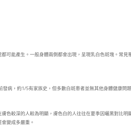
處都可能產生。一般身體兩側都會出現，呈現乳白色斑塊。常見
前發病，約1/5有家族史，但多數白斑患者並無其他身體健康問
在膚色較深的人較為明顯，膚色白的人往往在夏季因曬黑對比明
斑會變成多嚴重。