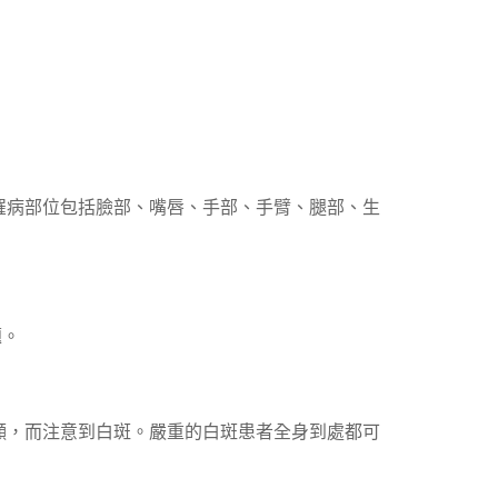
罹病部位包括臉部、嘴唇、手部、手臂、腿部、生
題。
顯，而注意到白斑。嚴重的白斑患者全身到處都可