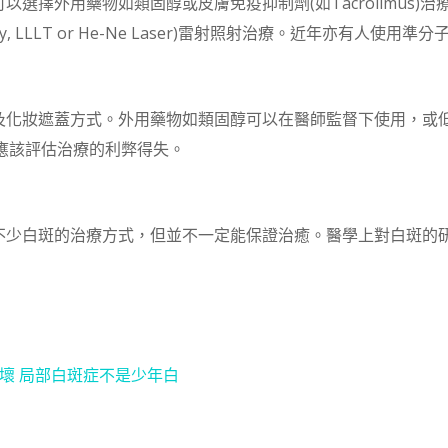
選擇外用藥物如類固醇或皮膚免疫抑制劑(如Tacrolimus)
py, LLLT or He-Ne Laser)雷射照射治療。近年亦有人使用準分子雷
化妝遮蓋方式。外用藥物如類固醇可以在醫師監督下使用，或低能
用上應該評估治療的利弊得失。
不少白斑的治療方式，但並不一定能保證治癒。醫學上對白斑的
壞 局部白斑症不是少年白