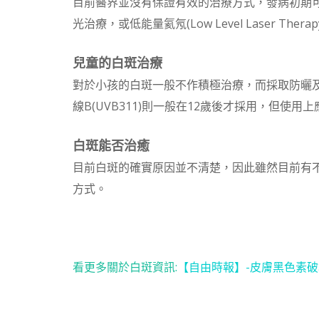
目前醫界並沒有保證有效的治療方式，發病初期可以
光治療，或低能量氦氖(Low Level Laser Thera
兒童的白斑治療
對於小孩的白斑一般不作積極治療，而採取防曬及
線B(UVB311)則一般在12歲後才採用，但使
白斑能否治癒
目前白斑的確實原因並不清楚，因此雖然目前有
方式。
看更多關於白斑資訊:
【自由時報】-皮膚黑色素破