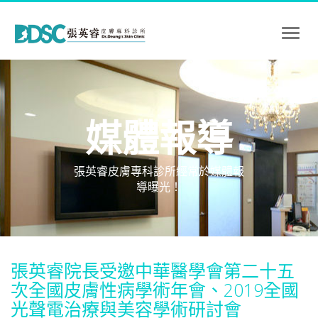
Toggl
naviga
媒體報導
張英睿皮膚專科診所經常於媒體報
導曝光！
張英睿院長受邀中華醫學會第二十五
次全國皮膚性病學術年會、2019全國
光聲電治療與美容學術研討會