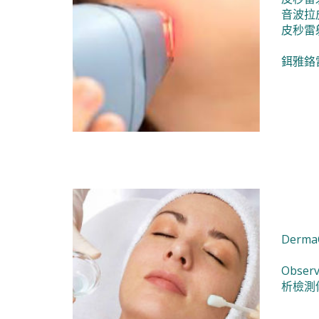
音波拉
皮秒雷
鉺雅鉻
Derm
Obser
析檢測