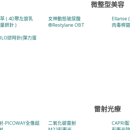
微整型美容
萃 ( 4D聚左旋乳
女神動態玻尿酸
Ellanse
童妍針 )
®Restylane OBT
肉毒桿
HILO逆時針(彈力蛋
雷射光療
-PICOWAY全像超
二氧化碳雷射
CAPRI
射
M22彩衝光
彩衝光