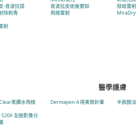
皮-音波拉提
音波拉皮術後需知
除斑雷
射除刺青
飛梭雷射
MiraD
雷射
醫學護膚
aClear黑鑽水飛梭
Dermapen 4 得美微針筆
半胱胺
v 520X 全臉影像分
儀