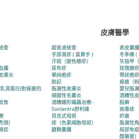
皮膚醫學
檢查
超音波檢查
表皮囊腫 
手部濕疹 ( 富貴手 )
冬季癢 (
汗斑（變色糠疹）
灰指甲
血腫
尿布疹
玫瑰糠
皮膚炎
單純疱疹
帶狀疱疹
胎記
痤瘡（
含乳清蛋白)對痤瘡的
脂漏性皮膚炎
嬰兒脂
細菌性毛囊炎
酒糟性皮膚
飲食
酒糟蠕形蟎蟲治療-
股癬
Soolantra舒利達
病毒疣
療
貝克式母斑
疥瘡
禿頭）
痣（色素細胞母斑）
脂漏性
燥症
腱鞘囊腫
局部免
醇藥膏