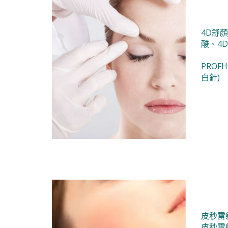
4D舒顏
酸、4D
PROF
白針)
皮秒雷射
皮秒雷