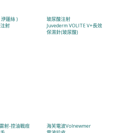
 ( 洢蓮絲 )
玻尿酸注射
菌注射
Juvederm VOLITE V+長效
保濕針(玻尿酸)
藍雷射-控油戰痘
海芙電波Volnewmer
除毛
電波拉皮