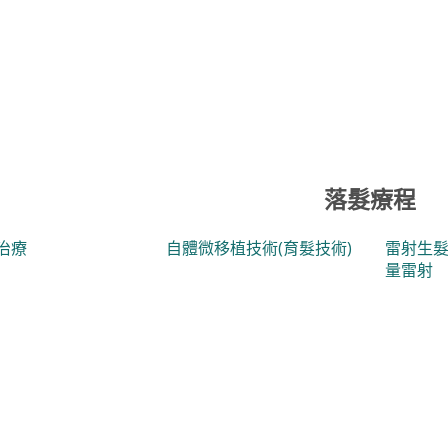
落髮療程
治療
自體微移植技術(育髮技術)
雷射生髮
量雷射