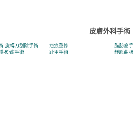
皮膚外科手術
術-旋轉刀刮除手術
疤痕重修
脂肪瘤
腫-粉瘤手術
趾甲手術
靜脈曲張