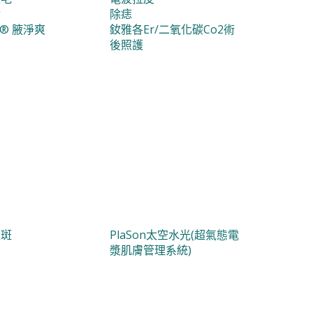
射
除痣
ry® 腋淨爽
釹雅各Er/二氧化碳Co2術
後照護
淡斑
PlaSon太空水光(超氣態電
漿肌膚管理系統)