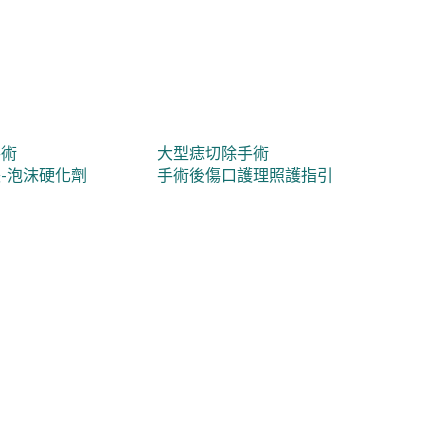
手術
大型痣切除手術
-泡沫硬化劑
手術後傷口護理照護指引