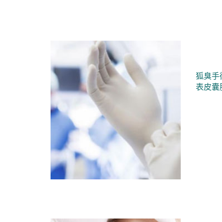
狐臭手
表皮囊