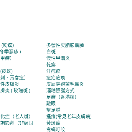
(粉瘤)
多發性皮脂腺囊腫
 冬季濕疹 )
白斑
（甲癬）
慢性甲溝炎
疹
乾癬
(皮蛇)
汗疱疹
粉刺、青春痘）
痘疤疤痕
漏性皮膚炎
皮屑芽孢菌毛囊炎
炎 ( 玫瑰斑 )
酒糟照護方式
足癬（香港腳）
雞眼
蟹足腫
角化症（老人斑）
搔癢(常見老年皮膚病)
疫調節劑（非類固
黃斑瘤
）
禽蟎叮咬