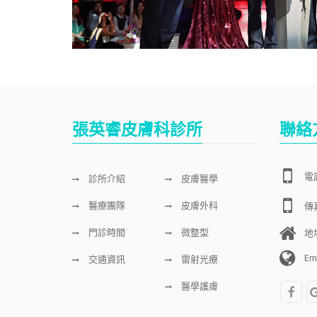
張英睿皮膚科診所
聯絡
電話
診所介紹
皮膚醫學
醫療團隊
皮膚外科
傳真
門診時間
微整型
地
Em
交通資訊
雷射光療
醫學護膚