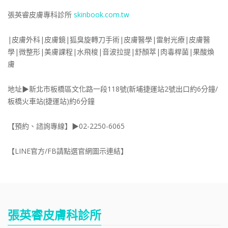
張英睿皮膚專科診所
skinbook.com.tw
|皮膚外科|皮膚鏡|狐臭旋轉刀手術|皮膚醫學|雷射光療|皮膚醫
學|微整形|美膚課程|水飛梭|音波拉提|舒顏萃|肉毒桿菌|果酸煥
膚
地址▶新北市板橋區文化路一段118號(新埔捷運站2號出口約6分鐘/
板橋火車站(捷運站)約6分鐘
【預約、諮詢專線】▶02-2250-6065
【LINE官方/FB請點選官網圖示連結】
張英睿皮膚科診所