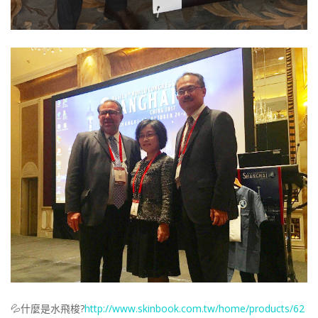
💦什麼是水飛梭?
http://www.skinbook.com.tw/home/products/62