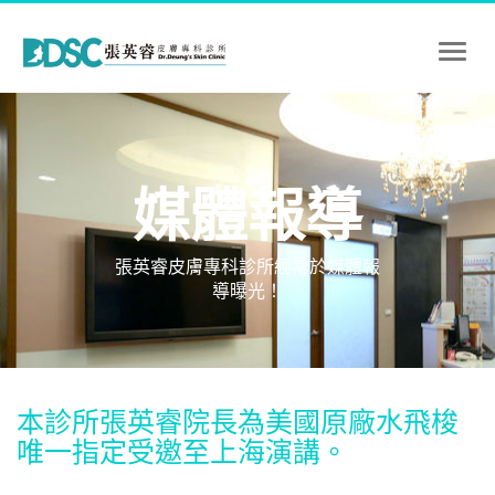
Toggl
naviga
媒體報導
張英睿皮膚專科診所經常於媒體報
導曝光！
本診所張英睿院長為美國原廠水飛梭
唯一指定受邀至上海演講。