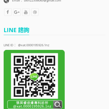
Email：
skin22506065@gmail.com
LINE 諮詢
LINE ID：
@xat.0000195926.1nz