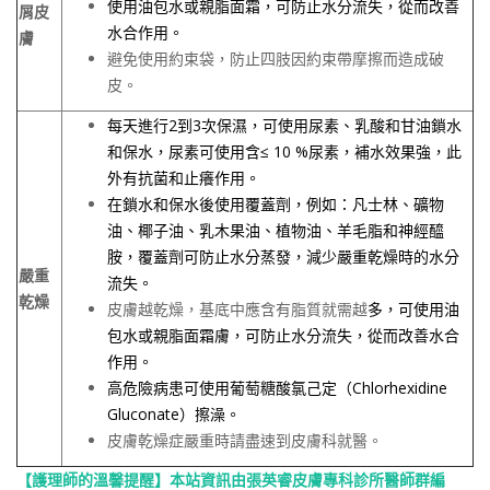
使用油包水或親脂面霜，可防止水分流失，從而改善
屑皮
水合作用。
膚
避免使用約束袋，防止四肢因約束帶摩擦而造成破
皮。
每天進行
2
到
3
次保濕，可使用尿素、乳酸和甘油鎖水
和保水，尿素可使用含
≤ 10 %
尿素，補水效果強，此
外有抗菌和止癢作用。
在鎖水和保水後使用覆蓋劑，例如：凡士林、礦物
油、椰子油、乳木果油、植物油、羊毛脂和神經醯
胺，覆蓋劑可防止水分蒸發，減少嚴重乾燥時的水分
嚴重
流失。
乾燥
皮膚越乾燥，基底中應含有脂質就需越
多，可使用油
包水或親脂面霜膚，可防止水分流失，從而改善水合
作用。
高危險病患可使用葡萄糖酸氯己定（
Chlorhexidine
Gluconate
）擦澡。
皮膚乾燥症嚴重時請盡速到皮膚科就醫。
【護理師的溫馨提醒】本站資訊由張英睿皮膚專科診所醫師群編