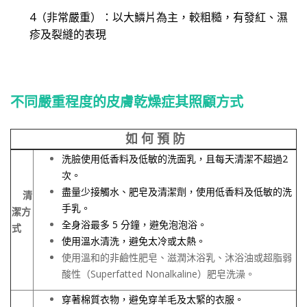
4
（非常嚴重）：以大鱗片為主，較粗糙，有發紅、濕
疹及裂縫的表現
不同嚴重程度的皮膚乾燥症其照顧方式
如 何 預 防
洗臉使用低香料及低敏的洗面乳，且每天清潔不超過
2
次。
盡量少接觸水、肥皂及清潔劑，使用低香料及低敏的洗
清
手乳。
潔方
全身浴最多
5
分鐘，避免泡泡浴。
式
使用溫水清洗，避免太冷或太熱。
使用溫和的非鹼性肥皂、滋潤沐浴乳、沐浴油或超脂弱
酸性（Superfatted Nonalkaline）肥皂洗澡。
穿著棉質衣物，避免穿羊毛及太緊的衣服。