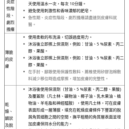
炎症
天使用溫水一次，每次
10
分鐘。
性階
避免使用刺激性和香味濃郁的肥皂。
段、
急性期、炎症性階段、劇烈搔癢請盡速到皮膚科就
劇烈
醫。
搔癢
使用柔軟的布洗澡，切誤過度用力。
沐浴後立即擦上保濕劑，例如：甘油、
5 %
尿素、丙二
醇、果酸。
薄脆
沐浴後立即擦上保濕劑，例如：甘油、
5 %
尿素、丙二
的皮
醇、果酸。
膚
在手肘、腳跟使用保護性敷料、薦椎使用矽膠泡棉敷
料減少移位時造成摩擦，增加皮膚的完整性。
沐浴後使用保濕劑（甘油、
5 %
尿素、丙二醇、果酸
)
及覆蓋劑（凡士林、礦物油、椰子油、乳木果油、植
物油、羊毛脂和神經醯胺），使用凡士林，可在皮膚
乾
表面形成一層薄膜，填充在乾燥皮膚條件下豐富的脫
燥、
屑角質細胞之間的空間，撫平粗糙的角質層表面並增
鱗狀
加皮膚保持水分的能力。
及脫