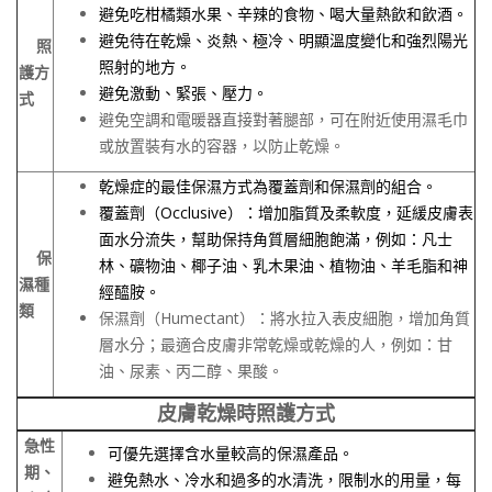
避免吃柑橘類水果、辛辣的食物、喝大量熱飲和飲酒。
避免待在乾燥、炎熱、極冷、明顯溫度變化和強烈陽光
照
照射的地方。
護方
避免激動、緊張、壓力。
式
避免空調和電暖器直接對著腿部，可在附近使用濕毛巾
或放置裝有水的容器，以防止乾燥。
乾燥症的最佳保濕方式為覆蓋劑和保濕劑的組合。
覆蓋劑（
Occlusive
）：增加脂質及柔軟度，延緩皮膚表
面水分流失，幫助保持角質層細胞飽滿，例如：凡士
保
林、礦物油、椰子油、乳木果油、植物油、羊毛脂和神
濕種
經醯胺。
類
保濕劑（Humectant）：將水拉入表皮細胞，增加角質
層水分；最適合皮膚非常乾燥或乾燥的人，例如：甘
油、尿素、丙二醇、果酸。
皮膚乾燥時照護方式
急性
可優先選擇含水量較高的保濕產品。
期、
避免熱水、冷水和過多的水清洗，限制水的用量，每