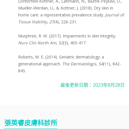
Lichterfeld-Kottner, A., Lahmann, N., Blume-Peytavi, U.,
Mueller-Werdan, U., & Kottner, J. (2018). Dry skin in
home care: a representative prevalence study.
Journal of
Tissue Viability
,
27
(4), 226-231.
Murphree, R. W. (2017). Impairments in skin integrity.
Nurs Clin North Am
,
52
(3), 405-417.
Roberts, W. E. (2014). Geriatric dermatology: a
generational approach.
The Dermatologis
,
54
(11), 842-
845.
最後更新日期：
2023
年
8
月
28
日
張英睿皮膚科診所