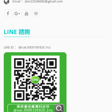
Email：
skin22506065@gmail.com
LINE 諮詢
LINE ID：
@xat.0000195926.1nz