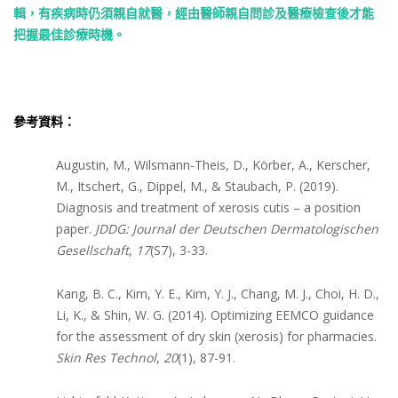
輯，有疾病時仍須親自就醫，經由醫師親自問診及醫療檢查後才能
把握最佳診療時機。
參考資料：
Augustin, M., Wilsmann-Theis, D., Körber, A., Kerscher,
M., Itschert, G., Dippel, M., & Staubach, P. (2019).
Diagnosis and treatment of xerosis cutis – a position
paper.
JDDG: Journal der Deutschen Dermatologischen
Gesellschaft
,
17
(S7), 3-33.
Kang, B. C., Kim, Y. E., Kim, Y. J., Chang, M. J., Choi, H. D.,
Li, K., & Shin, W. G. (2014). Optimizing EEMCO guidance
for the assessment of dry skin (xerosis) for pharmacies.
Skin Res Technol
,
20
(1), 87-91.