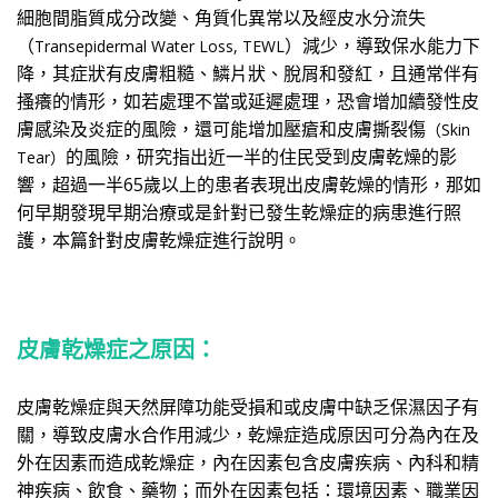
細胞間脂質成分改變、角質化異常以及經皮水分流失
（
）減少，導致保水能力下
Transepidermal Water Loss, TEWL
降，其症狀有皮膚粗糙、鱗片狀、脫屑和發紅，且通常伴有
搔癢的情形，如若處理不當或延遲處理，恐會增加續發性皮
膚感染及炎症的風險，還可能增加壓瘡和皮膚撕裂傷
（Skin
的風險，研究指出近一半的住民受到皮膚乾燥的影
Tear）
響，超過一半
65
歲以上的患者表現出皮膚乾燥的情形，那如
何早期發現早期治療或是針對已發生乾燥症的病患進行照
護，本篇針對皮膚乾燥症進行說明。
皮膚乾燥症之原因：
皮膚乾燥症與天然屏障功能受損和或皮膚中缺乏保濕因子有
關，導致皮膚水合作用減少，乾燥症造成原因可分為內在及
外在因素而造成乾燥症，內在因素包含皮膚疾病、內科和精
神疾病、飲食、藥物；而外在因素包括：環境因素、職業因