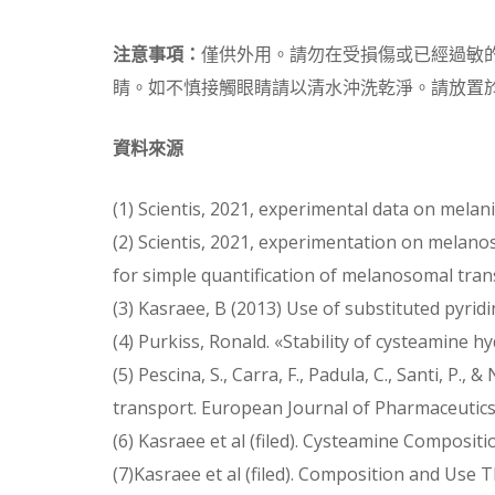
注意事項：
僅供外用。請勿在受損傷或已經過敏
睛。如不慎接觸眼睛請以清水沖洗乾淨。請放置
資料來源
(1) Scientis, 2021, experimental data on melan
(2) Scientis, 2021, experimentation on melano
for simple quantification of melanosomal tran
(3) Kasraee, B (2013) Use of substituted py
(4) Purkiss, Ronald. «Stability of cysteamine h
(5) Pescina, S., Carra, F., Padula, C., Santi, P.
transport. European Journal of Pharmaceutics
(6) Kasraee et al (filed). Cysteamine Composi
(7)Kasraee et al (filed). Composition and Use