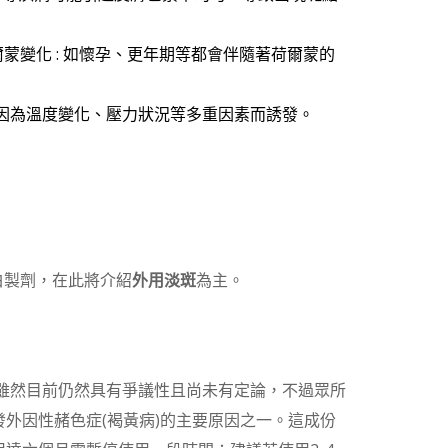
變化 : 如懷孕、更年期等都會伴隨著荷爾蒙的
因為溫度變化、壓力狀況等多重因素而誘發。
美白製劑，在此將介紹
外用淡斑
為主。
雖然目前仍然具有爭議性且尚未有定論，不過眾所
外因性赭色症(褐黃病)的主要原因之一。這成份