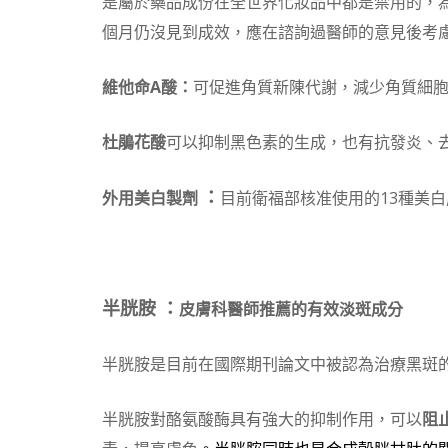
是屬於藥品成份在全世界化妝品中都是禁用的，為
個月仍沒見到成效，應在諮詢過醫師的意見後考
維他命A酸：
可促進角質新陳代謝，減少角質細
杜鵑花酸
可以抑制黑色素的生成，也有抗發炎、
：
外用美白製劑
目前衛福部核准使用的13種美白
半胱胺 ：
皮膚科醫師推薦的有效淡斑成分
半胱胺是目前在國際期刊論文中被認為治療黑斑
半胱胺對酪氨酸酶具有強大的抑制作用，可以
阻