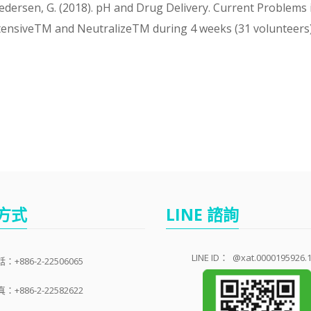
dersen, G. (2018). pH and Drug Delivery. Current Problems
IntensiveTM and NeutralizeTM during 4 weeks (31 volunteers
方式
LINE 諮詢
LINE ID：
@xat.0000195926.
：+886-2-22506065
：+886-2-22582622