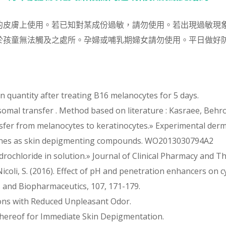
的皮膚上使用。若已知對某成份過敏，請勿使用。若出現過敏現
於孩童無法觸及之處所。孕婦或哺乳期婦女請勿使用。平日做好
in quantity after treating B16 melanocytes for 5 days.
somal transfer . Method based on literature : Kasraee, Beh
sfer from melanocytes to keratinocytes.» Experimental derm
ridines as skin depigmenting compounds. WO2013030794A2
ydrochloride in solution.» Journal of Clinical Pharmacy and Th
, & Nicoli, S. (2016). Effect of pH and penetration enhancers on
 and Biopharmaceutics, 107, 171-179.
tions with Reduced Unpleasant Odor.
 Thereof for Immediate Skin Depigmentation.