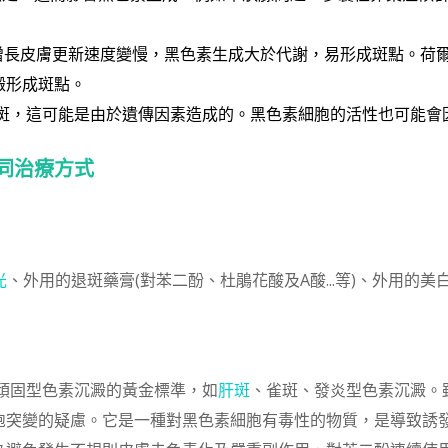
增長皮膚更新速度變慢，黑色素生成大於代謝，易形成斑點。荷爾蒙
澱形成斑點。
斑，這可能是由於遺傳因素造成的。黑色素細胞的活性也可能會
同治療方式
光
、
外用的退斑藥膏(對苯二酚、杜鵑花酸及A酸...等)、外用的
頑固型色素沉澱的黃金標準，如
肝斑
、雀斑、發炎型色素沉澱。
突變的疑慮。它是一種對黑色素細胞有毒性的物質，是導致誘發