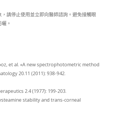
象，請停止使用並立即向醫師諮詢。避免接觸眼
防曬。
rooz, et al. «A new spectrophotometric method
atology 20.11 (2011): 938-942.
erapeutics 2.4 (1977): 199-203.
 cysteamine stability and trans-corneal