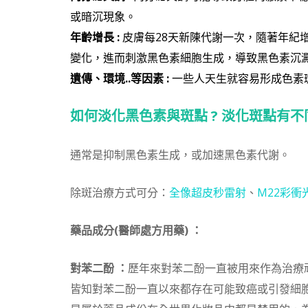
或暗沉現象。
年齡增長 :
皮膚每28天新陳代謝一次，隨著年紀
變化，進而刺激黑色素細胞生成，導致黑色素沉
遺傳、環境..等因素 :
一些人天生就容易形成色素
如何淡化黑色素與斑點 ?
淡化斑點有不
通常是抑制黑色素生成，或加速黑色素代謝。
除斑治療方式可分：
全像超皮秒雷射
、
M22彩衝
藥品成分(醫師處方用藥) ：
對苯二酚 ：
歷年來對苯二酚一直被用來作為治療
皆知對苯二酚一直以來都存在可能致癌或引發細胞