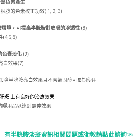
: 減少黑色素產生
胱胺的色素校正功效( 1, 2, 3)
創造一個弱酸環境，可提高半胱胺對皮膚的滲透性
(8)
,5,6)
立即的色素淡化
(9)
生亮白效果(7)
助加強半胱胺亮白效果且不含類固醇可長期使用
 肝斑 上有良好的治療效果
上的防曬用品以達到最佳效果
有半胱胺淡
斑資訊
相關問題或衛教請點此諮詢
☜