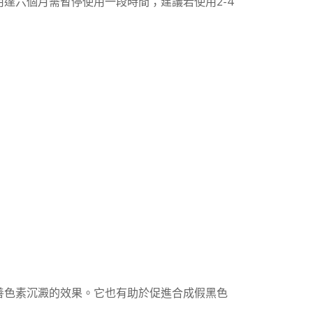
達六個月需暫停使用一段時間；建議若使用2-4
善色素沉澱的效果。它也有助於促進合成假黑色