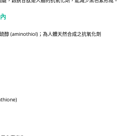
關鍵，穀胱甘肽是人體的抗氧化劑，能減少黑色素形成。
體內
(aminothiol)；為人體天然合成之抗氧化劑
thione)