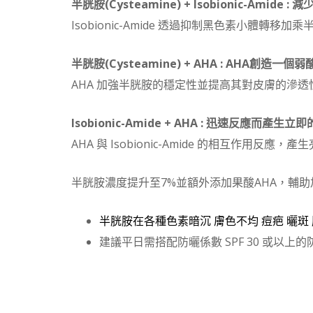
半胱胺(Cysteamine) + Isobionic-Amide 
Isobionic-Amide 透過抑制黑色素小體轉移加乘半
半胱胺(Cysteamine) + AHA : AHA
AHA 加強半胱胺的穩定性並提高其對皮膚的滲透性(4
Isobionic-Amide + AHA : 迅速反應而產生
AHA 與 Isobionic-Amide 的相互作用反應，產
半胱胺濃度提升至7%並額外添加果酸AHA，輔
半胱胺在各種色素暗沉 膚色不均 痘疤 曬斑
建議平日需搭配防曬係數 SPF 30 或以