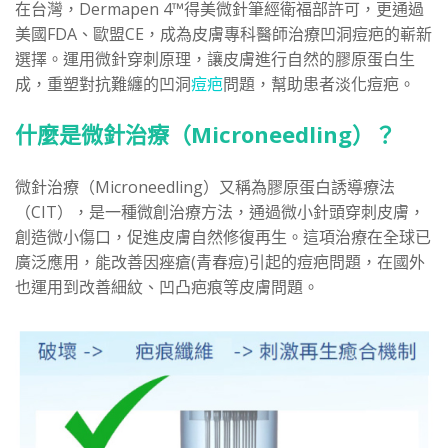
在台灣，Dermapen 4™得美微針筆經衛福部許可，更通過
美國FDA、歐盟CE，成為皮膚專科醫師治療凹洞痘疤的嶄新
選擇。運用微針穿刺原理，讓皮膚進行自然的膠原蛋白生
成，重塑對抗難纏的凹洞
痘疤
問題，幫助患者淡化痘疤。
什麼是微針治療（Microneedling）？
微針治療（Microneedling）又稱為膠原蛋白誘導療法
（CIT），是一種微創治療方法，通過微小針頭穿刺皮膚，
創造微小傷口，促進皮膚自然修復再生。這項治療在全球已
廣泛應用，能改善因痤瘡(青春痘)引起的
痘疤問題，在國外
也運用到改善細紋、凹凸疤痕等皮膚問題。