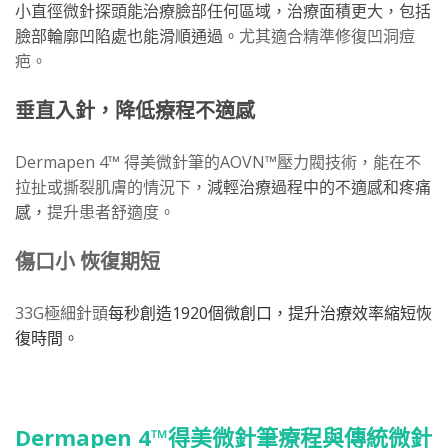
小直徑微針探頭能治療臉部任何區域，治療面積更大，包括
臉部輪廓凹陷處也能滑順通過。
尤其適合精準修復凹洞痘
疤。
垂直入針，降低療程不適感
Dermapen 4™ 得美微針筆的AOVN™壓力閥技術，能在不
拉扯或撕裂肌膚的情況下，
減輕治療過程中的不適感和疼痛
感，
提升患者舒適度。
傷口小 恢復期短
33G極細針頭
每秒創造
1920
個微創口，提升治療效率縮短恢
復時間。
Dermapen 4™得美微針筆療程與傳統微針