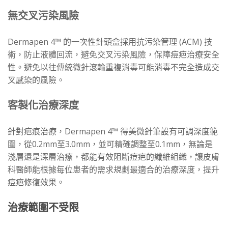
無交
叉
污
染
⾵險
Dermapen 4™ 的一次性針頭盒採用抗污染管理 (ACM) 技
術，防止液體回流，避免交叉污染風險，保障痘疤治療安全
性。避免以往傳統微針滾輪重複消毒可能消毒不完全造成交
叉感染的風險。
客製化治療深度
針對疤痕治療，Dermapen 4™ 得美微針筆設有可調深度範
圍，從0.2mm至3.0mm，並可精確調整至0.1mm，無論是
淺層還是深層治療，都能有效阻斷痘疤的纖維組織，讓皮膚
科醫師能根據每位患者的需求規劃最適合的治療深度，提升
痘疤修復效果。
治療範圍不受限