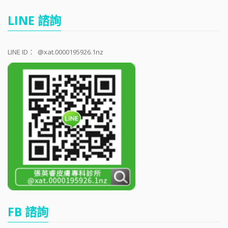
LINE 諮詢
LINE ID：
@xat.0000195926.1nz
FB 諮詢