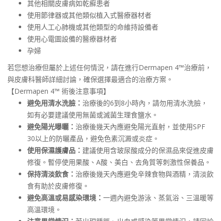
其他相關皮膚病如乾癬患者
使用節律器或其他類似植入式醫療器材者
使用人工心肺機或其他類型的命維持設備者
使用心電圖設備的醫療器材者
孕婦
若您想治療但屬於上述任何情況，請在進行Dermapen 4™治療前，
與皮膚科醫師詳細討論，確保選擇最適合的治療方案。
【Dermapen 4™ 術後注意事項】
避免用清水洗臉：
治療後的6到8小時內，請勿用清水洗臉，
如有必要建議使用無菌或滅菌生理食鹽水。
避免陽光曝曬：
治療後幾天內應避免陽光直射，並使用SPF
30以上的防曬產品，避免色素沉澱或炎症。
使用保濕護膚品：
建議使用含玻尿酸成分的保濕品來促進皮膚
修復。暫停使用果酸、A酸、美白、去角質等刺激性保養品。
保持清淡飲食：
治療後幾天內應避免辛辣食物與酒精，清淡飲
食有助於皮膚修復。
避免高溫或易感染環境：
一週內避免游泳、蒸氣浴、三溫暖等
高溫環境。