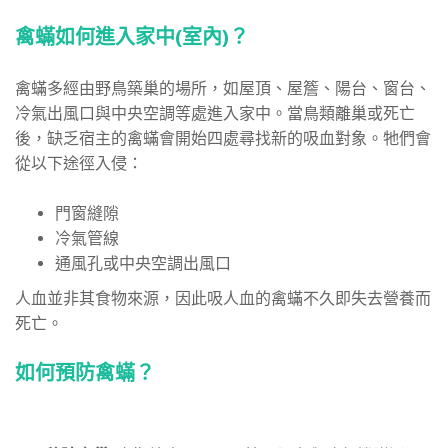
禽蟎如何進入家中(室內)？
禽蟎多經由野鳥築巢的場所，如屋頂、屋簷、陽台、窗台、
冷氣出風口與中央空調等處進入家中。當鳥類離巢或死亡
後，缺乏宿主的禽蟎會開始四處尋找新的吸血對象。
牠們會
從以下途徑入侵：
門窗縫隙
冷氣管線
通風孔或中央空調出風口
人血並非其食物來源，因此吸人血的禽蟎不久即失去營養而
死亡。
如何預防禽蟎？