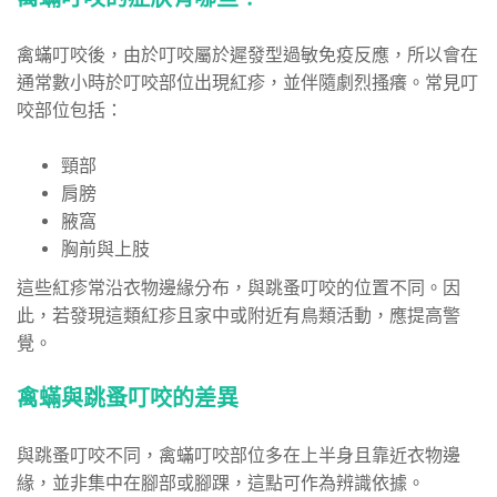
禽蟎叮咬後，由於叮咬屬於遲發型過敏免疫反應，所以會在
通常數小時於叮咬部位出現紅疹，並伴隨劇烈搔癢。常見叮
咬部位包括：
頸部
肩膀
腋窩
胸前與上肢
這些紅疹常沿衣物邊緣分布，與跳蚤叮咬的位置不同。因
此，
若發現這類紅疹且家中或附近有鳥類活動，應提高警
覺。
禽蟎與跳蚤叮咬的差異
與跳蚤叮咬不同，禽蟎叮咬部位多在上半身且靠近衣物邊
緣，並非集中在腳部或腳踝，這點可作為辨識依據。