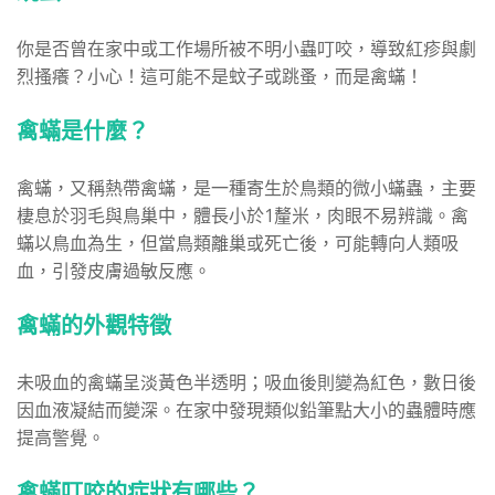
你是否曾在家中或工作場所被不明小蟲叮咬，導致紅疹與劇
烈搔癢？小心！這可能不是蚊子或跳蚤，而是禽蟎！
禽蟎是什麼？
禽蟎，又稱熱帶禽蟎，是一種寄生於鳥類的微小蟎蟲，主要
棲息於羽毛與鳥巢中，體長小於1釐米，肉眼不易辨識。禽
蟎以鳥血為生，但當鳥類離巢或死亡後，可能轉向人類吸
血，引發皮膚過敏反應。
禽蟎的外觀特徵
未吸血的禽蟎呈淡黃色半透明；吸血後則變為紅色，數日後
因血液凝結而變深。在家中發現類似鉛筆點大小的蟲體時應
提高警覺。
禽蟎叮咬的症狀有哪些？