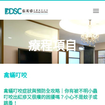
Toggl
naviga
療程項目
禽蟎叮咬
禽蟎叮咬症狀與預防全攻略｜你有被不明小蟲
叮咬出紅疹又很癢的困擾嗎？小心不是蚊子或
跳蚤！