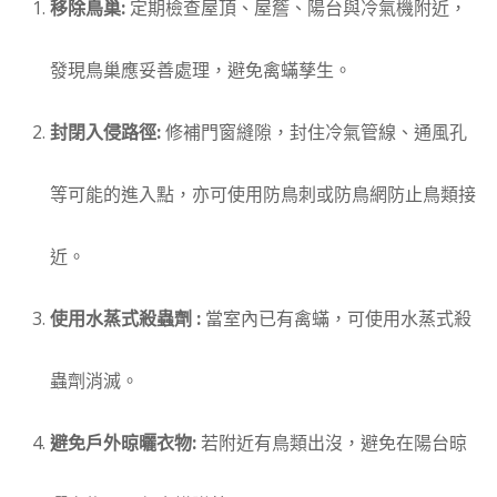
移除鳥巢:
定期檢查屋頂、屋簷、陽台與冷氣機附近，
發現鳥巢應妥善處理，
避免禽蟎孳生。
封閉入侵路徑:
修補門窗縫隙，封住冷氣管線、通風孔
等可能的進入點，亦可使用防鳥刺或防鳥網防止鳥類接
近。
使用水蒸式殺蟲劑 :
當室內已有禽蟎，可使用水蒸式殺
蟲劑消滅。
避免戶外晾曬衣物:
若附近有鳥類出沒，避免在陽台晾