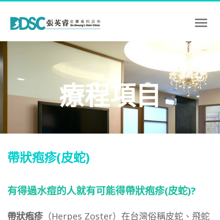
Toggl
naviga
療程項目
帶狀疱疹(皮蛇)
有得過水痘的人就有可能得帶狀疱疹(皮蛇)?
帶狀疱疹
（Herpes Zoster）在台灣俗稱皮蛇、飛蛇