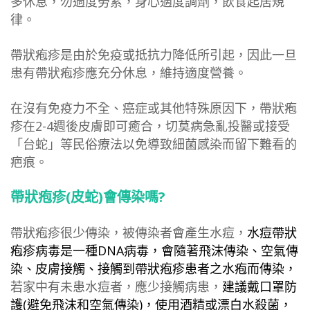
多休息，勿過度勞累，身心適度調劑，飲食起居規
律。
帶狀疱疹是由於免疫或抵抗力降低所引起，因此一旦
患有帶狀疱疹應充分休息，維持適度營養。
在沒有免疫力不全、癌症或其他特殊原因下，帶狀疱
疹在2-4週後皮膚即可癒合，切莫病急亂投醫或接受
「台蛇」等民俗療法以免導致細菌感染而留下難看的
疤痕。
帶狀疱疹(皮蛇)會傳染嗎?
帶狀疱疹很少傳染，被傳染者會產生水痘，
水痘帶狀
疱疹病毒是一種
DNA
病毒
，會隨著飛沫傳染、空氣傳
染、皮膚接觸、接觸到帶狀疱疹患者之水疱而傳染，
若家中有未患水痘者，應少接觸病患，
建議戴口罩防
護(
避免飛沫和空氣傳染
)
，使用酒精或漂白水殺菌，