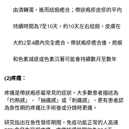
由清轉濁，進而結痂癒合；帶狀疱疹皮疹的平均
持續時間為
7
至
10
天，約
10
天左右結痂，皮膚在
大約
2
至
4
週內完全癒合。帶狀疱疹癒合後，疤痕
和色素減退或色素沉著可能會持續數月至數年
(2)疼痛：
疼痛是帶狀疱疹最常見的症狀。大多數患者描述為
「灼熱感」、「抽痛感」或「刺痛感」，更有患者認
為急性期的疼痛比手術後或分娩時
更痛。
研究指出在急性發疹期間，免疫功能正常的人高達