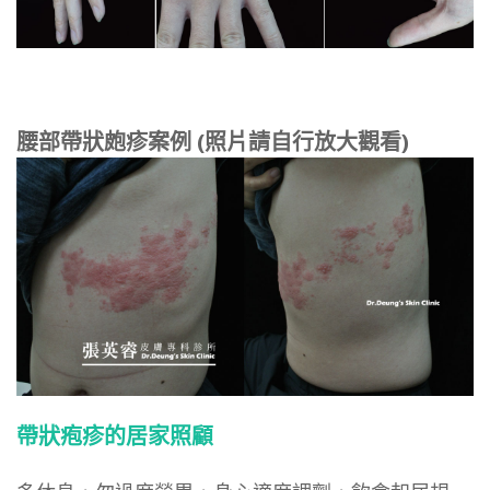
腰部帶狀皰疹案例 (照片請自行放大觀看)
帶狀疱疹的居家照顧