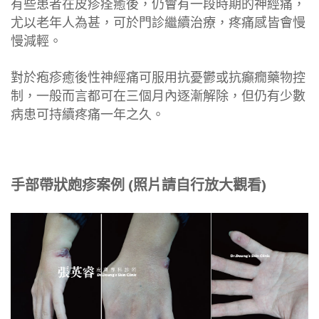
有些患者在皮疹痊癒後，仍會有一段時期的神經痛，
尤以老年人為甚，可於門診繼續治療，疼痛感皆會慢
慢減輕。
對於疱疹癒後性神經痛可服用抗憂鬱或抗癲癇藥物控
制，一般而言都可在三個月內逐漸解除，但仍有少數
病患可持續疼痛一年之久。
手部帶狀皰疹案例 (照片請自行放大觀看)