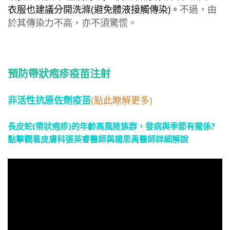
衣服也建議分開洗滌
(
避免體液接觸傳染
)。
不過，由
於其傳染力不高，亦不須驚慌。
預防帶狀疱疹疫苗注射
非活性抗原佐劑疫苗
(點此瞭解更多)
長皮蛇(帶狀疱疹)的年齡高風險族群，發病與季節有關係?
點擊觀看皮膚科張英睿醫師與楊思禹醫師詳細解說