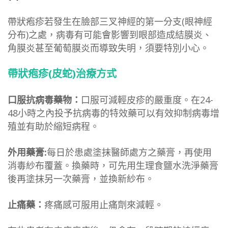
帶狀疱疹若發生在臉部三叉神經的第一分支(眼神經
分布)之處，病毒有可能會影響到眼部造成結膜炎、
角膜炎甚至葡萄膜炎而導致失明，須要特別小心。
帶狀疱疹(皮蛇)治療方式
口服抗病毒藥物：
口服可減輕皮疹的嚴重度。在24-
48小時之內投予抗病毒的特效藥可以有效抑制病毒增
殖並有助於縮短病程。
外用藥膏:
每日於患處塗抹醫師處方之藥膏，再使用
消毒紗布覆蓋。換藥時，可先用生理食鹽水洗淨藥膏
後再塗抹另一次藥膏，並換新紗布。
止痛藥：
疼痛感可服用止痛劑來減輕。