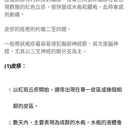
現群簇的紅色丘疹，很快變成水疱和膿疱，此時會感
到劇痛。
皮疹的痊癒則約需二至四週。
一般帶狀疱疹最容易侵犯胸部神經節，其次是腦神
經，尤其以三叉神經的眼分支為主。
(1)皮疹：
以紅斑丘疹開始，通常出現在單一皮區或幾個相
鄰的皮區。
數天內，主要表現為成群的水疱，水疱的液體會