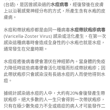
(台語)，是因曾感染過的
水痘病毒
，經復發後在皮膚
上以沿著感覺神經分布的方式，所產生含有水疱的皮
膚病。
水痘和帶狀疱疹都是由同一種病毒
水痘帶狀疱疹病毒
(Varicella-Zoster Virus) 感染或活化產生，在第一次
感染這種病毒時會造成全身性的小水疱也就是水痘，
通常發生在兒童時期。
水痘痊癒後病毒便會潛伏在神經節內。當身體的免疫
力降低時這些病毒便會活化增殖而形成帶狀疱疹；因
此帶狀疱疹只會感染沒有長過水痘的人而使他得到水
痘。
據統計感染過水痘的人中，大約有20%會復發產生帶
狀疱疹。絕大多數的人一生只會得到一次帶狀疱疹，
只有在極少數免疫力不全或癌症的病人才可能發作二