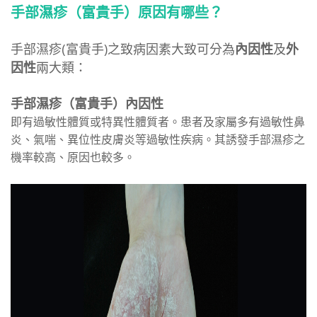
手部濕疹（富貴手）原因有哪些？
手部濕疹(富貴手)之致病因素大致可分為
內因性
及
外
因性
兩大類：
手部濕疹（富貴手）內因性
即有過敏性體質或特異性體質者。患者及家屬多有過敏性鼻
炎、氣喘、異位性皮膚炎等過敏性疾病。其誘發手部濕疹之
機率較高、原因也較多。