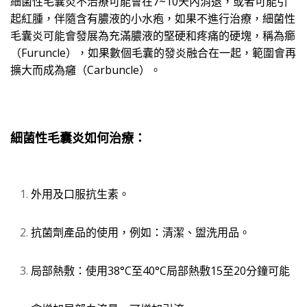
細菌性毛囊炎不治療可能會在
7~10
天內消退，或者可能引
起紅腫，伴隨含有膿液的小水疱，如果不進行治療，細菌性
毛囊炎可能會發展為充滿膿液的堅硬和疼痛的硬塊，稱為癤
（
Furuncle
），
如果數個毛囊的發炎融合在一起，範圍會再
擴大而成為癰
（
Carbuncle
）
。
細菌性毛囊炎如何治療：
外用及口服抗生素。
抗菌劑產品的使用，例如：清潔、盥洗用品。
局部熱敷：使用
38°C
至
40°C
局部熱敷
15
至
20
分鐘可
能