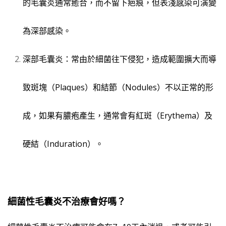
的毛囊炎通常癒合，而不留下疤痕，但表淺感染可演變
為深部感染。
深
部毛囊炎：常由於細菌往下侵犯，造成範圍擴大而導
致斑塊（
Plaques
）和結節（
Nodules
）不以正常的形
成，如果有膿疱產生，通常會有紅斑（
Erythema
）及
硬結（
Induration
）。
細菌性毛囊炎不治療會好嗎？