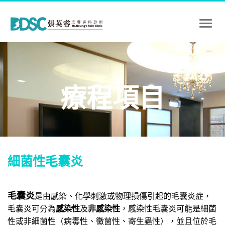
Toggl
naviga
療程項目
細菌性毛囊炎
毛囊炎
是由感染、化學刺激或物理損傷引起的毛囊炎症，
毛囊炎可分為
感染性
及
非感染性
，感染性毛囊炎可能是細菌
性或非細菌性（病毒性、黴菌性、寄生蟲性），並且位於毛