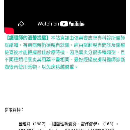
【護理師的溫馨提醒】
本站資訊由張英睿皮膚專科診所醫師
群編輯，有疾病時仍須親自就醫，經由醫師親自問診及醫療
檢查後才能把握最佳診療時機，因毛囊炎分很多種類型，且
不同種類毛囊炎其用藥不盡相同，最好經過皮膚科醫師診斷
過後再使用藥物，以免疾病越嚴重。
參考資料：
呂耀卿（
1987
）．細菌性毛囊炎．
當代醫學
，（
163
），