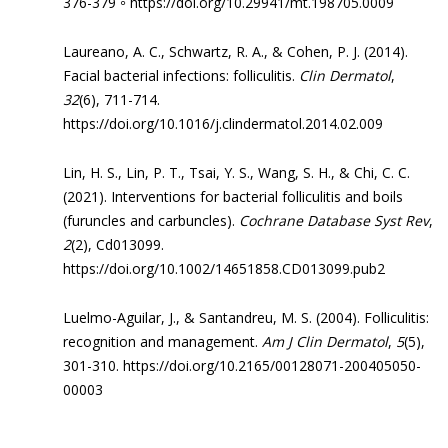
376-379
。
https://doi.org/10.29941/mt.198705.0009
Laureano, A. C., Schwartz, R. A., & Cohen, P. J. (2014).
Facial bacterial infections: folliculitis.
Clin Dermatol
,
32
(6), 711-714.
https://doi.org/10.1016/j.clindermatol.2014.02.009
Lin, H. S., Lin, P. T., Tsai, Y. S., Wang, S. H., & Chi, C. C.
(2021). Interventions for bacterial folliculitis and boils
(furuncles and carbuncles).
Cochrane Database Syst Rev
,
2
(2), Cd013099.
https://doi.org/10.1002/14651858.CD013099.pub2
Luelmo-Aguilar, J., & Santandreu, M. S. (2004). Folliculitis:
recognition and management.
Am J Clin Dermatol
,
5
(5),
301-310. https://doi.org/10.2165/00128071-200405050-
00003