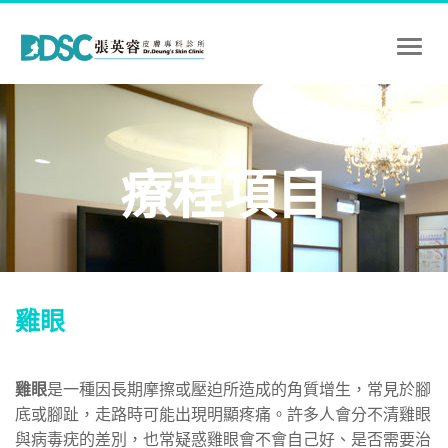
Toggl
naviga
療程項目
雞眼
雞眼
是一種因長期摩擦或壓迫所造成的角質增生，常見於腳
底或腳趾，走路時可能出現明顯疼痛。許多人會分不清雞眼
與病毒疣的差別，也常疑惑雞眼會不會自己好、是否需要治