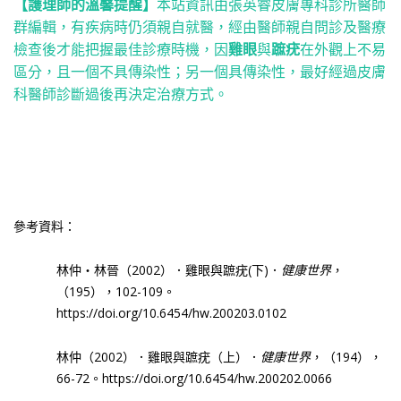
【護理師的溫馨提醒】
本站資訊由張英睿皮膚專科診所醫師
群編輯，有疾病時仍須親自就醫，經由醫師親自問診及醫療
檢查後才能把握最佳診療時機，因
雞眼
與
蹠疣
在外觀上不易
區分，且一個不具傳染性；另一個具傳染性，最好經過皮膚
科醫師診斷過後再決定治療方式。
參考資料：
林仲
‧
林晉（
2002
）．雞眼與蹠疣
(
下
)
．
健康世界
，
（
195
），
102-109
。
https://doi.org/10.6454/hw.200203.0102
林仲（
2002
）．雞眼與蹠疣（上）．
健康世界
，（
194
），
66-72
。
https://doi.org/10.6454/hw.200202.0066