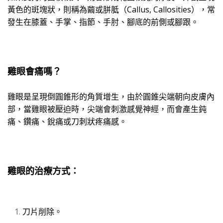
黃色的斑塊狀，則稱為繭或胼胝
（
Callus, Callosities
），常
發生在膝蓋、手掌、指節、手肘、腳底的前側或腳跟
。
雞眼會痛嗎？
雞眼是呈現倒圓錐形的角質增生，由於圓錐尖端朝向皮膚內
部，當雞眼被壓迫時，尖端會刺激感覺神經，而會產生鈍
痛、鑽痛、銳痛或刀刺狀疼痛感。
雞眼的治療方式：
刀片削除。