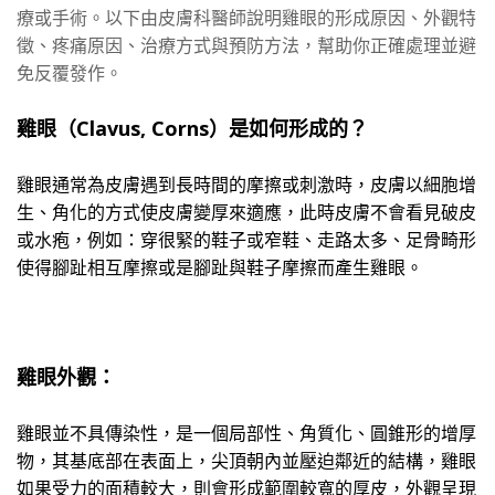
療或手術。以下由皮膚科醫師說明雞眼的形成原因、外觀特
徵、疼痛原因、治療方式與預防方法，幫助你正確處理並避
免反覆發作。
雞眼（
Clavus, Corns
）是如何形成的？
雞眼通常為皮膚遇到長時間的摩擦或刺激時，皮膚以細胞增
生、角化的方式使皮膚變厚來適應，此時皮膚不會看見破皮
或水疱，例如：穿很緊的鞋子或窄鞋、走路太多、足骨畸形
使得腳趾相互摩擦或是腳趾與鞋子摩擦而產生雞眼。
雞眼外觀：
雞眼並不具傳染性，是一個局部性、角質化、圓錐形的增厚
物，其基底部在表面上，尖頂朝內並壓迫鄰近的結構，雞眼
如果受力的面積較大，則會形成範圍較寬的厚皮，外觀呈現