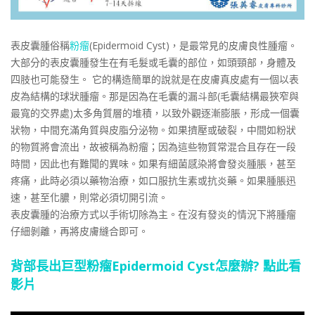
表皮囊腫俗稱
粉瘤
(Epidermoid Cyst)，是最常見的皮膚良性腫瘤。
大部分的表皮囊腫發生在有毛髮或毛囊的部位，如頭頸部，身體及
四肢也可能發生。 它的構造簡單的說就是在皮膚真皮處有一個以表
皮為結構的球狀腫瘤。那是因為在毛囊的漏斗部(毛囊結構最狹窄與
最寬的交界處)太多角質層的堆積，以致外觀逐漸膨脹，形成一個囊
狀物，中間充滿角質與皮脂分泌物。如果擠壓或破裂，中間如粉狀
的物質將會流出，故被稱為粉瘤；因為這些物質常混合且存在一段
時間，因此也有難聞的異味。如果有細菌感染將會發炎腫脹，甚至
疼痛，此時必須以藥物治療，如口服抗生素或抗炎藥。如果腫脹迅
速，甚至化膿，則常必須切開引流。
表皮囊腫的治療方式以手術切除為主。在沒有發炎的情況下將腫瘤
仔細剝離，再將皮膚縫合即可。
背部長出巨型粉瘤Epidermoid Cyst怎麼辦? 點此看
影片