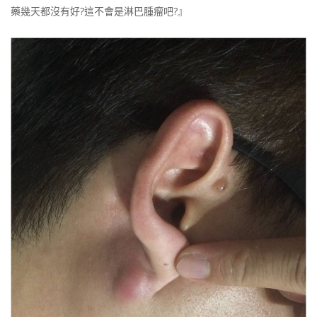
藥幾天都沒有好?這不會是淋巴腫瘤吧?』