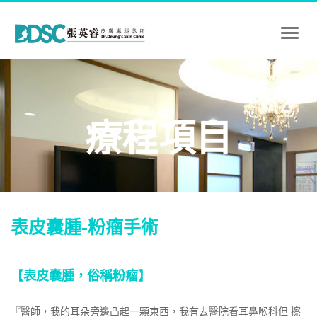
Toggl
naviga
療程項目
表皮囊腫-粉瘤手術
【表皮囊腫，俗稱粉瘤】
『醫師，我的耳朵旁邊凸起一顆東西，我有去醫院看耳鼻喉科但 擦