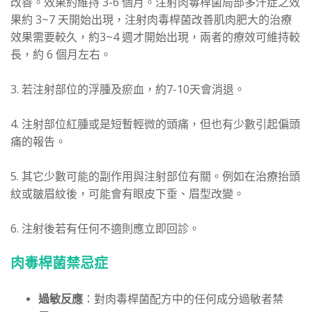
改善。效果約維持 3-6 個月。注射肉毒桿菌局部多汗症之效
果約 3~7 天開始出現，注射肉毒桿菌改善肌肉肥大的治療
效果需要較久，約3~4 週才開始出現，兩者的療效可維持較
長，約 6 個月左右。
3. 若注射部位的浮腫及瘀血，約7-10天會消退。
4. 注射部位紅腫或是短暫輕微的頭痛，但也有少數引起偏頭
痛的報告。
5. 其它少數可能的副作用與注射部位有關。例如在治療抬頭
紋或皺眉紋後，可能會有眼皮下垂、眉型改變。
6. 注射後若有任何不適則應立即回診。
肉毒桿菌禁忌症
過敏反應
：對肉毒桿菌配方中的任何成分過敏者禁