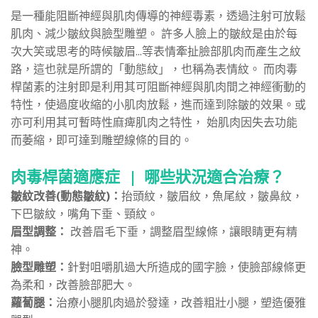
是一種能阻斷神經與肌肉傳導的神經毒素，透過注射可放鬆
肌肉、減少皺紋與臉型雕塑。 許多人臉上的皺紋是由於每
次大笑或思考的時候皺眉...等表情牽扯臉部肌肉而產生之紋
路，這也就是所謂的「動態紋」，也稱為表情紋。 而肉毒
桿菌素的注射即是利用其可阻斷神經與肌肉間之神經衝動的
特性，使過度收縮的小肌肉放鬆，進而達到除皺的效果。或
亦可利用其可暫時性麻痺肌肉之特性， 始肌肉因失去功能
而萎縮，即可達到雕塑線條的目的。
肉毒桿菌適應症
|
哪些狀況適合治療？
皺紋改善(動態皺紋)：
抬頭紋，皺眉紋，魚尾紋，皺鼻紋，
下巴皺紋，嘴角下垂、頸紋。
眉型調整：
改善眉毛下垂，調整眉型線條，讓眼睛更有精
神。
臉型雕塑：
針對咀嚼肌過大所造成的國字臉，使臉部線條更
為柔和，改善臉部肥大。
蘿蔔腿：
治療小腿肌肉過於發達，改善粗壯小腿，塑造優雅