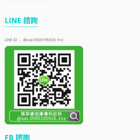
LINE 諮詢
LINE ID：
@xat.0000195926.1nz
FB 諮詢