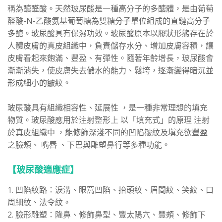
稱為醣醛酸。天然玻尿酸是一種高分子的多醣體，是由葡萄
醛酸-N-乙酸氨基葡萄糖為雙糖分子單位組成的直鏈高分子
多醣。玻尿酸具有保濕功效。玻尿酸原本以膠狀形態存在於
人體皮膚的真皮組織中，負責儲存水分、增加皮膚容積，讓
皮膚看起來飽滿、豐盈、有彈性。隨著年齡增長，玻尿酸會
漸漸消失，使皮膚失去儲水的能力、鬆垮，逐漸變得暗沉並
形成細小的皺紋。
玻尿酸具有組織相容性、延展性 ，是一種非常理想的填充
物質。玻尿酸應用於注射整形上 以「填充式」的原理 注射
於真皮組織中 ，能修飾深淺不同的凹陷皺紋及塡充欲豐盈
之臉頰、 嘴唇 、下巴與雕塑鼻行等多種功能。
【玻尿酸適應症】
1. 凹陷紋路：淚溝、眼窩凹陷、抬頭紋、眉間紋、笑紋、口
周細紋、法令紋。
2. 臉形雕塑：隆鼻、修飾鼻型、豐太陽穴、豐頰、修飾下