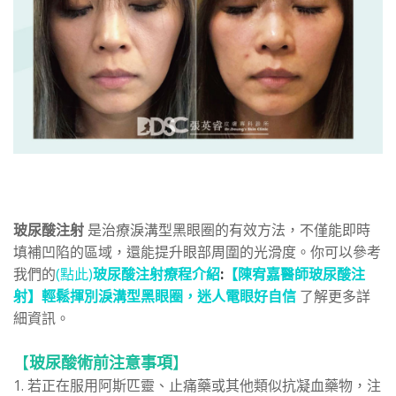
玻尿酸注射
是治療淚溝型黑眼圈的有效方法，不僅能即時
填補凹陷的區域，還能提升眼部周圍的光滑度。你可以參考
我們的
(
點此)
玻尿酸注射療程介紹
:
【陳宥嘉醫師玻尿酸注
射】輕鬆揮別淚溝型黑眼圈，迷人電眼好自信
了解更多詳
細資訊。
【
玻尿酸術前注意事項
】
1. 若正在服用阿斯匹靈、止痛藥或其他類似抗凝血藥物，注