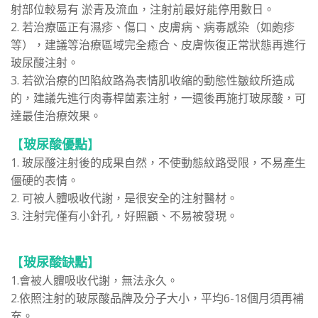
射部位較易有 淤青及流血，注射前最好能停用數日。
2. 若治療區正有濕疹、傷口、皮膚病、病毒感染（如皰疹
等），建議等治療區域完全癒合、皮膚恢復正常狀態再進行
玻尿酸注射。
3. 若欲治療的凹陷紋路為表情肌收縮的動態性皺紋所造成
的，建議先進行肉毒桿菌素注射，一週後再施打玻尿酸，可
達最佳治療效果。
【
玻尿酸
優點
】
1. 玻尿酸注射後的成果自然，不使動態紋路受限，不易產生
僵硬的表情。
2. 可被人體吸收代謝，是很安全的注射醫材。
3. 注射完僅有小針孔，好照顧、不易被發現。
【
玻尿酸
缺點
】
1.會被人體吸收代謝，無法永久。
2.依照注射的玻尿酸品牌及分子大小，平均6-18個月須再補
充。