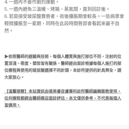
4. 一週內不要作劇烈運動。
5. 一週內避免三溫暖、烤箱、蒸氣間，直到回診後。
6. 若是接受玻尿酸豐唇者，術後腫脹期會較長。一些病患會
輕微腫脹至一星期，同時在此段時間唇部會看起來最不自
然。
▶依照醫師的經驗與技術、每個人體質與施打部位不同，注射的位
置深淺、密度、塑型皆有關係，醫師經由面診根據每個人施打的部
位療程與使用的玻尿酸選擇不同針頭，本診所提供的針具齊全，請
大家放心。
【溫馨提醒】本站資訊由張英睿皮膚專科診所醫師編輯衛教使用，
任何療程都經由醫師親自面診評估，本文僅供參考，不代表每個人
皆適用。