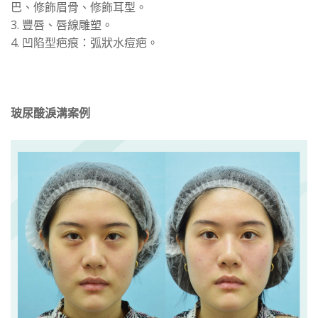
巴、修飾眉骨、修飾耳型。
3. 豐唇、唇線雕塑。
4. 凹陷型疤痕：弧狀水痘疤。
玻尿酸淚溝案例