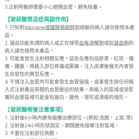
3.注射時醫師需要小心避開血管，避免栓塞。
【玻尿酸禁忌症與副作用】
1.
已知對
lidocaine或醯胺類麻醉劑
過敏的病人請勿使用本產
品。
2. 凝血功能失調的病人或正在接受
血栓溶解劑
或
抗凝血劑
的
病人請勿使用本產品。
3. 可能會發生注射相關反應。這些反應包括瘀青、紅斑、搔
癢、腫脹，再植入部位疼痛或壓痛。注入皮膚後幾天內會發
生自發性的典型反應。
4. 不慎注入血管內可能會發生血管損傷，或者發生與任何植
入式注射產品有關的血管壓迫的結果。再植入的區域或受影
響的血管區域可能會有變白、變色、壞死或潰瘍的情形。
【
玻尿酸術後注意事項
】
1. 注射後6小時內避免碰觸治療部位。(例如:洗臉、上妝..等)
2. 注射後24小時形狀固定，期間避免按摩注射區域。
3. 不要在注射部位熱敷。