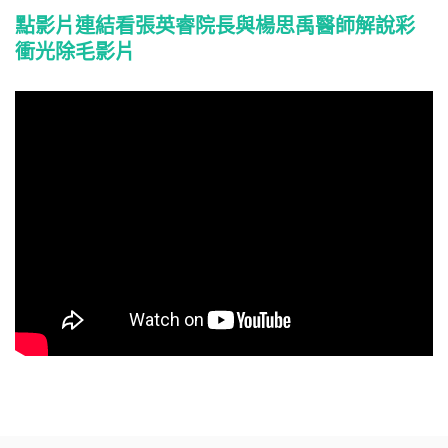
點影片連結看張英睿院長與楊思禹醫師解說彩
衝光除毛影片