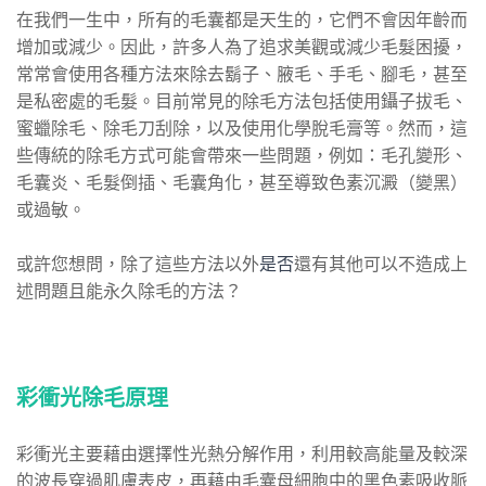
在我們一生中，所有的毛囊都是天生的，它們不會因年齡而
增加或減少。因此，許多人為了追求美觀或減少毛髮困擾，
常常會使用各種方法來除去鬍子、腋毛、手毛、腳毛，甚至
是私密處的毛髮。目前常見的除毛方法包括使用鑷子拔毛、
蜜蠟除毛、除毛刀刮除，以及使用化學脫毛膏等。然而，這
些傳統的除毛方式可能會帶來一些問題，例如：毛孔變形、
毛囊炎、毛髮倒插、毛囊角化，甚至導致色素沉澱（變黑）
或過敏。
或許您想問，除了這些方法以外
是否
還有其他可以不造成上
述問題且能永久除毛的方法？
彩衝光除毛原理
彩衝光主要藉由選擇性光熱分解作用，利用較高能量及較深
的波長穿過肌膚表皮，再藉由毛囊母細胞中的黑色素吸收脈