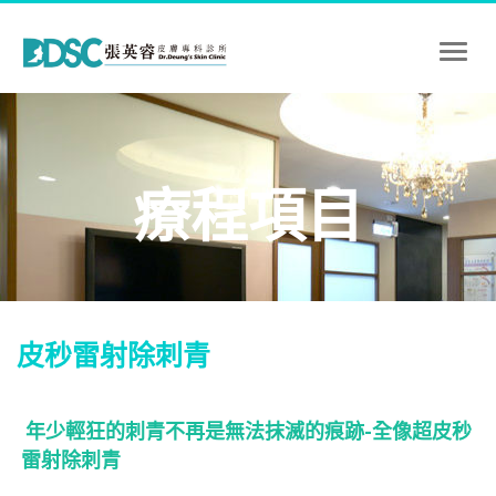
Toggl
naviga
療程項目
皮秒雷射除刺青
年少輕狂的刺青不再是無法抹滅的痕跡-全像超皮秒
雷射除刺青
-
PicoWay全像超
皮秒
_ 儀器圖_推薦_價錢_
板橋
_除刺
青