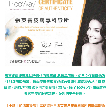
張英睿皮膚專科診所提供的是專業.品質與服務，使用之任何藥物及
注射針劑與儀器，皆向原廠代理商或經台灣衛生署認證合格之藥廠
購買，絕無坊間來路不明之針劑或劣質品，除了100%客戶滿意度與
要求完美的服務精神，替您的安全把關。
【小護士的溫馨提醒】本站資訊由張英睿皮膚專科診所醫師編輯衛