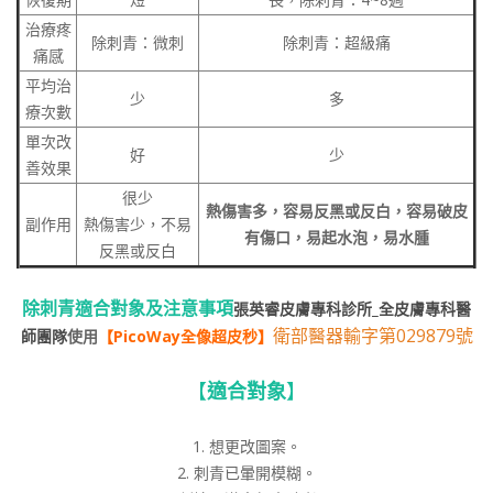
治療疼
除刺青：微刺
除刺青：超級痛
痛感
平均治
少
多
療次數
單次改
好
少
善效果
很少
熱傷害多，容易反黑或反白，容易破皮
副作用
熱傷害少，不易
有傷口，易起水泡，易水腫
反黑或反白
除刺青適合對象及注意事項
張英睿皮膚專科診所_全皮膚專科醫
衛部醫器輸字第029879號
師團隊
使用
【PicoWay全像超皮秒】
【
適合對象
】
1. 想更改圖案。
2. 刺青已暈開模糊。