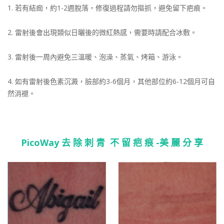
1. 若有結痂，約1-2週脫落，修復過程請勿摳抓，避免留下疤痕。
2. 雷射後會出現類似日曬後的微紅熱感，需要時請配合冰敷。
3. 雷射後一周內避免三溫暖、泡澡、蒸氣、烤箱、游泳。
4. 如有雷射後色素沉澱，臉部約3-6個月，其他部位約6-12個月可自
然消褪。
PicoWay 去 除 刺 青 不 留 疤 痕 -美 麗 分 享