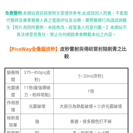
免責聲明:
本網站資訊與案例文章僅供參考,此成效因人而異，不能取
代醫師及專業醫療人員之當面評估及治療，實際醫療行為請諮詢醫
生【照片為院所實例，未經修改，經當事人同意刊載。】本網站不
負法律意見責任，禁止任何網路業者轉載本站之內容。
【PicoWay全像超皮秒】
皮秒雷射
與傳統雷射
除刺青之比
較
脈衝時
375~450ps(皮
5~20ns(奈秒)
間
秒)
光震速
11倍(最強爆破
1倍
度
力，粉碎斑點)
作用原
光震破壞
大部分為熱能破壞＋少許光震破壞
理
除刺青
強
普通，很多顏色打不掉
效果
恢復期
短
長，除刺青：4~8週