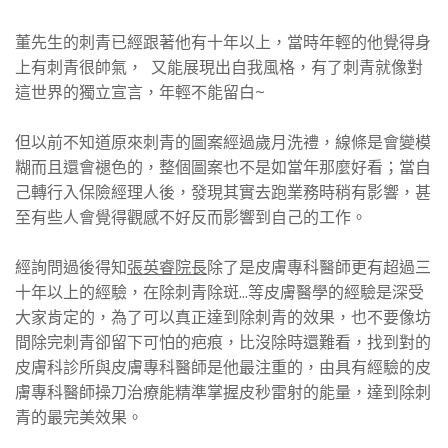
董先生的刺青已經跟著他有十年以上，當時年輕的他覺得身
上有刺青很帥氣， 又能展現出自我風格，有了刺青就像對
這世界的獨立宣言，年輕不能留白~
但以前不知道原來刺青的圖案經過歲月洗禮，線條是會變模
糊而且還會褪色的，整個圖案也不是如當年那麼好看；當自
己轉行入保險經理人後，發現其實去跑業務時稍有影響，甚
至有些人會覺得觀感不好反而影響到自己的工作。
經詢問過後得知
張英睿院長
除了是皮膚專科醫師更有超過三
十年以上的經驗，在除刺青除斑...等皮膚醫學的經驗是深受
大家肯定的，為了可以真正達到除刺青的效果，也不要像坊
間除完刺青卻留下可怕的疤痕，比沒除時還難看，找到對的
皮膚科診所與皮膚專科醫師是他最注重的，由具有經驗的皮
膚專科醫師操刀治療能精準掌握皮秒雷射的能量，達到除刺
青的最完美效果。