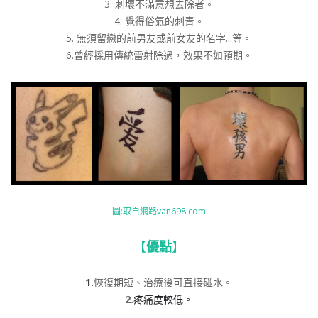
3. 刺壞不滿意想去除者。
4. 覺得俗氣的刺青。
5. 無須留戀的前男友或前女友的名字...等。
6.曾經採用傳統雷射除過，效果不如預期。
圖:取自網路van698.com
【
優點
】
1.
恢復期短、治療後可直接碰水。
2.
疼痛度較低。