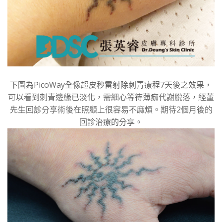
下圖為PicoWay全像超皮秒雷射除刺青療程7天後之效果，
可以看到刺青邊緣已淡化，需細心等待薄痂代謝脫落，經董
先生回診分享術後在照顧上很容易不麻煩。期待2個月後的
回診治療的分享。