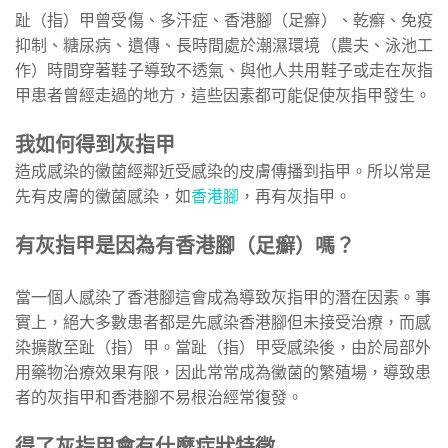
趾（指）甲曾受傷、多汗症、香港腳（足癬）、乾癬、免疫
抑制、糖尿病、遺傳、長時間處於潮濕環境（農夫、泳池工
作）時間穿著鞋子導致不透氣、與他人共用鞋子或走在灰指
甲患者曾經走過的地方，這些因素都可能促使灰指甲發生。
我如何得到灰指甲
造成感染的黴菌經鄰近受感染的皮膚傳播到指甲。所以常是
先有皮膚的黴菌感染，如
香港腳
，再有灰指甲。
有灰指甲是因為有香港腳（足癬）嗎？
當一個人感染了香港腳這會成為導致灰指甲的潛在因素。事
實上，絕大多數患者都是先感染香港腳但未接受治療，而感
染擴散至趾（指）甲。當趾（指）甲受感染後，由於局部外
用藥物治療效果有限，因此常常成為黴菌的繁殖場，導致患
者的灰指甲和香港腳不易根治經常復發。
得了灰指甲會有什麼症狀特徵