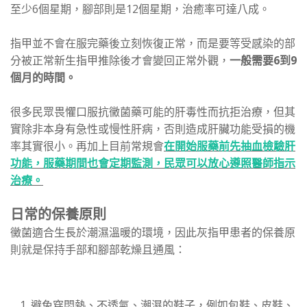
至少6個星期，腳部則是12個星期，治癒率可達八成。
指甲並不會在服完藥後立刻恢復正常，而是要等受感染的部
分被正常新生指甲推除後才會變回正常外觀，
一般需要6到9
個月的時間。
很多民眾畏懼口服抗黴菌藥可能的肝毒性而抗拒治療，但其
實除非本身有急性或慢性肝病，否則造成肝臟功能受損的機
率其實很小。再加上目前常規會
在開始服藥前先抽血檢驗肝
功能，服藥期間也會定期監測，民眾可以放心遵照醫師指示
治療。
日常的保養原則
黴菌適合生長於潮濕溫暖的環境，因此灰指甲患者的保養原
則就是保持手部和腳部乾燥且通風：
避免穿悶熱、不透氣、潮濕的鞋子，例如包鞋、皮鞋、