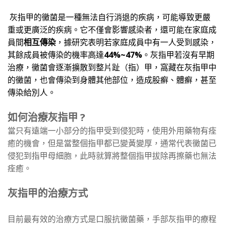
灰指甲的黴菌是一種無法自行消退的疾病，可能導致更嚴
重或更廣泛的疾病。它不僅會影響感染者，還可能在家庭成
員間
相互傳染
，據研究表明若家庭成員中有一人受到感染，
其餘成員被傳染的機率高達
44%~47%
。灰指甲若沒有早期
治療，黴菌會逐漸擴散到整片趾（指）甲，窩藏在灰指甲中
的黴菌，也會傳染到身體其他部位，造成股癬、體癬，甚至
傳染給別人。
如何治療灰指甲 ?
當只有遠端一小部分的指甲受到侵犯時，使用外用藥物有痊
癒的機會，但是當整個指甲都已變黃變厚，通常代表黴菌已
侵犯到指甲母細胞，此時就算將整個指甲拔除再擦藥也無法
痊癒。
灰指甲的治療方式
目前最有效的治療方式是口服抗黴菌藥，手部灰指甲的療程