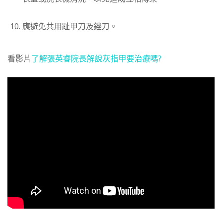
應避免共用趾甲刀及銼刀。
看影片
了解張英睿院長解說灰指甲要治療嗎?