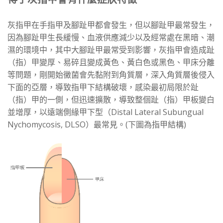
灰指甲在手指甲及腳趾甲都會發生，但以腳趾甲最常發生，
因為腳趾甲生長緩慢、血液供應減少以及經常處在黑暗、潮
濕的環境中，其中大腳趾甲最常受到影響，灰指甲會造成趾
（指）甲變厚、易碎且變成黃色、黃白色或黑色、甲床分離
等問題，剛開始黴菌會先黏附到角質層，深入角質層後侵入
下面的亞層，導致指甲下結構破壞，感染最初局限於趾
（指）甲的一側，但迅速擴散，導致整個趾（指）甲板變白
並增厚，以遠端側緣甲下型（Distal Lateral Subungual
Nychomycosis, DLSO）最常見。(下圖為指甲結構)