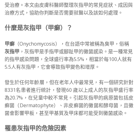
受治療。本文由皮膚科醫師整理灰指甲的常見症狀、成因與
治療方式，協助你判斷是否需要就醫以及該如何處理。
什麼是灰指甲（甲癬）？
甲癬
（Onychomycosis），在台語中常被稱為臭甲，俗稱
灰指甲
，灰指甲是手指甲或腳趾甲的黴菌感染。是一種常見
的指甲感染問題，全球盛行率為5.5%，相當於每100人就有
5.5人有灰指甲，它會導致指甲變色和增厚。
發生於任何年齡層，但在老年人中最常見，有一個研究針對
8331名患者進行統計，發現60 歲以上成人的灰指甲盛行率
為20.7%，在兒童中較不常見。引起灰指甲的病原菌包括皮
癬菌（Dermatophyte）、非皮癬菌的黴菌和酵母菌，且黴
菌會影響甲板，甚至甲基質及甲床都可能受到黴菌感染。
罹患灰指甲的危險因素