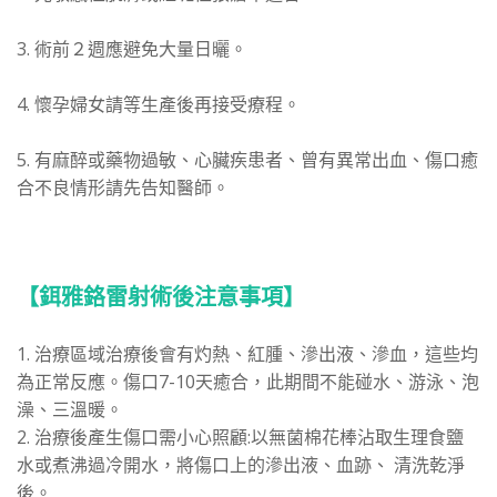
3. 術前２週應避免大量日曬。
4. 懷孕婦女請等生產後再接受療程。
5. 有麻醉或藥物過敏、心臟疾患者、曾有異常出血、傷口癒
合不良情形請先告知醫師。
【
鉺雅鉻雷射
術後注意事項】
1. 治療區域治療後會有灼熱、紅腫、滲出液、滲血，這些均
為正常反應。傷口7-10天癒合，此期間不能碰水、游泳、泡
澡、三溫暖。
2. 治療後產生傷口需小心照顧:以無菌棉花棒沾取生理食鹽
水或煮沸過冷開水，將傷口上的滲出液、血跡、 清洗乾淨
後。