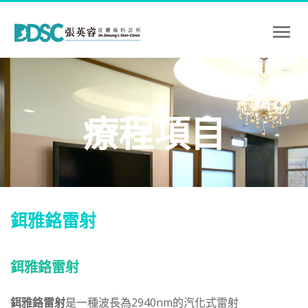
Toggl
naviga
療程項目
鉺雅鉻雷射
鉺雅鉻雷射
鉺雅鉻雷射
是一種波長為2940nm的汽化式雷射