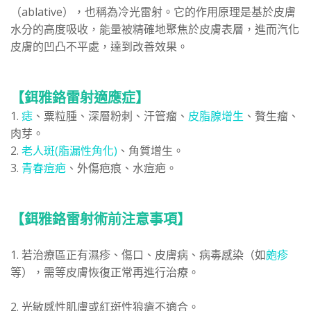
（ablative），也稱為冷光雷射。它的作用原理是基於皮膚
水分的高度吸收，能量被精確地聚焦於皮膚表層，進而汽化
皮膚的凹凸不平處，達到改善效果。
【鉺雅鉻雷射適應症】
1.
痣
、粟粒腫、深層粉刺、汗管瘤、
皮脂腺增生
、贅生瘤、
肉芽。
2.
老人斑(脂漏性角化)
、角質增生。
3.
青春痘疤
、外傷疤痕、水痘疤。
【鉺雅鉻雷射術前注意事項】
1. 若治療區正有濕疹、傷口、皮膚病、病毒感染（如
皰疹
等），需等皮膚恢復正常再進行治療。
2. 光敏感性肌膚或紅斑性狼瘡不適合。