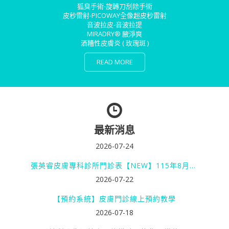
狐臭手術-旋轉刀刮除手術
皮秒雷射-PICOWAY全像超皮秒雷射
音波拉皮-音波拉提
MIRADRY® 腋淨爽
酒糟性皮膚炎 ( 玫瑰斑 )
READ MORE
最新消息
2026-07-24
張英睿皮膚專科診所門診表【NEW】115年8月門診表(請詳讀掛號需知)
2026-07-22
【預約系統】皮膚門診線上預約教學
2026-07-18