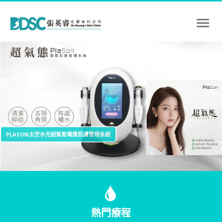
Toggl
naviga
PLASON太空水光超氣態電漿肌膚管理系統
熱門療程