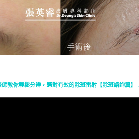
醫師教你輕鬆分辨，選對有效的除斑雷射【除斑諮詢篇】 