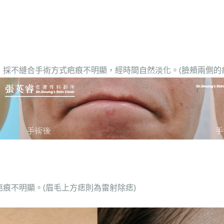
採不縫合手術方式疤痕不明顯，經時間自然淡化。(臉頰兩側的
疤痕不明顯。
(眉毛上方痣則為雷射除痣)