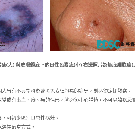
(大) 與皮膚鏡底下的良性色素痣(小) 右邊照片為基底細胞癌(大
或個人曾有不典型母斑或黑色素細胞癌的病史，則必須定期觀察。
色改變或有出血、癢、痛的情形，就必須小心謹慎，不可以諱疾忌
工具，可初步區別良惡性病灶。
以選擇適當方式。