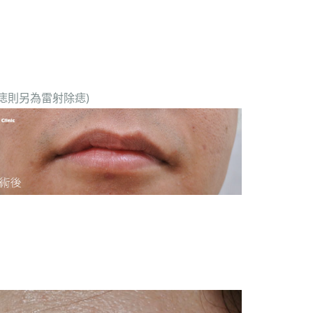
痣則另為雷射除痣)