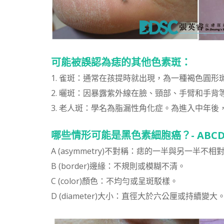
可能被誤認為痣的其他色素斑：
1. 雀斑：通常在孩提時就出現，為一種褐色圓
2. 曬斑：因暴露紫外線在臉、頸部、手臂和手
3. 老人斑：學名為脂漏性角化症。為進入中年
哪些情形可能是黑色素細胞癌？- ABC
A (asymmetry)不對稱：痣的一半與另一半不相
B (border)邊緣：不規則或模糊不清。
C (color)顏色：不均勻或呈斑駁樣。
D (diameter)大小：直徑大於六公厘或持續變大