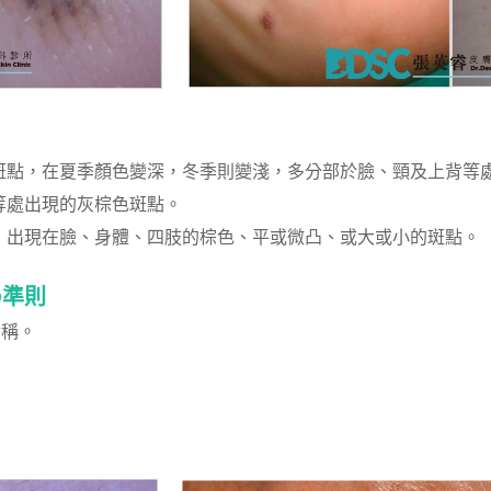
形斑點，在夏季顏色變深，冬季則變淺，多分部於臉、頸及上背等
背等處出現的灰棕色斑點。
後，出現在臉、身體、四肢的棕色、平或微凸、或大或小的斑點。
D準則
對稱。
。