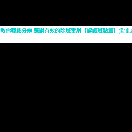
師教你輕鬆分辨 選對有效的除斑雷射【認識斑點篇】
(點此