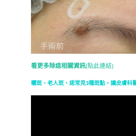
看更多除痣相關資訊
(點此連結)
曬斑、老人斑、痣常見3種斑點，讓皮膚科