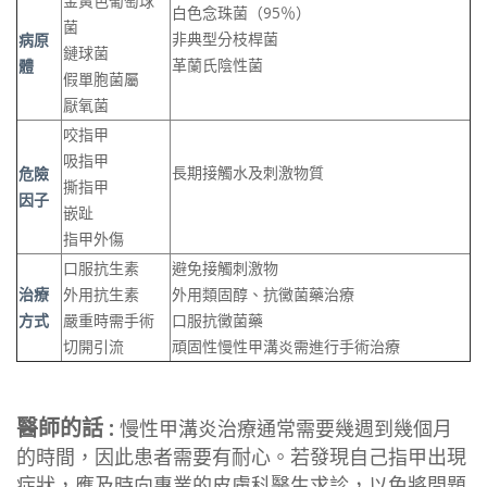
金黃色葡萄球
白色念珠菌（95％）
菌
非典型分枝桿菌
病原
鏈球菌
革蘭氏陰性菌
體
假單胞菌屬
厭氧菌
咬指甲
吸指甲
長期接觸水及刺激物質
危險
撕指甲
因子
嵌趾
指甲外傷
口服抗生素
避免接觸刺激物
治療
外用抗生素
外用類固醇、抗黴菌藥治療
方式
嚴重時需手術
口服抗黴菌藥
切開引流
頑固性慢性甲溝炎需進行手術治療
醫師的話 :
慢性甲溝炎治療通常需要幾週到幾個月
的時間，因此患者需要有耐心。若發現自己指甲出現
症狀，應及時向專業的皮膚科醫生求診，以免將問題