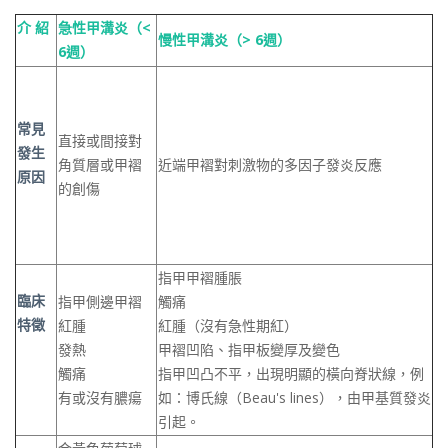
介 紹
急性甲溝炎（<
慢性甲溝炎（> 6週）
6週）
常見
直接或間接對
發生
角質層或甲褶
近端甲褶對刺激物的多因子發炎反應
原因
的創傷
指甲甲褶腫脹
臨床
指甲側邊甲褶
觸痛
特徵
紅腫
紅腫（沒有急性期紅）
發熱
甲褶凹陷、指甲板變厚及變色
觸痛
指甲凹凸不平，出現明顯的橫向脊狀線，例
有或沒有膿瘍
如：博氏線（Beau's lines），由甲基質發炎
引起。